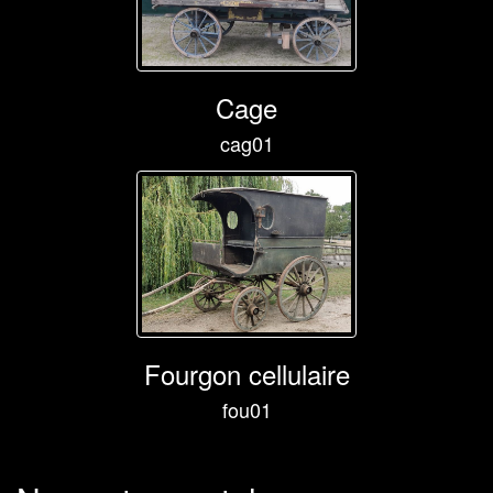
Cage
cag01
Fourgon cellulaire
fou01