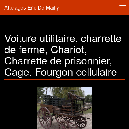
Attelages Eric De Mailly
Tog
nav
Voiture utilitaire, charrette
de ferme, Chariot,
Charrette de prisonnier,
Cage, Fourgon cellulaire