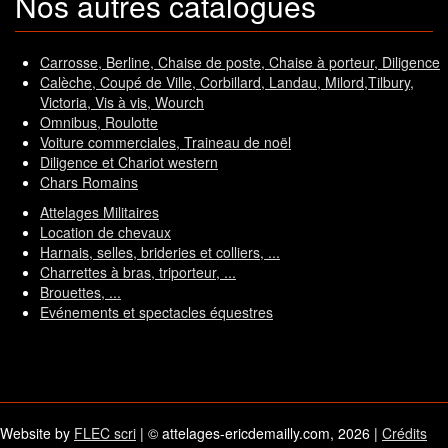
Nos autres catalogues
Carrosse, Berline, Chaise de poste, Chaise à porteur, Diligence
Calèche, Coupé de Ville, Corbillard, Landau, Milord,Tilbury,
Victoria, Vis à vis, Wourch
Omnibus, Roulotte
Voiture commerciales, Traineau de noël
Diligence et Chariot western
Chars Romains
Attelages Militaires
Location de chevaux
Harnais, selles, brideries et colliers, ...
Charrettes à bras, triporteur, ...
Brouettes, ...
Evénements et spectacles équestres
Website by
FLEC scri
| © attelages-ericdemailly.com, 2026 |
Crédits