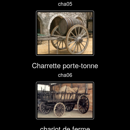
cha05
Charrette porte-tonne
cha06
chariot de ferme