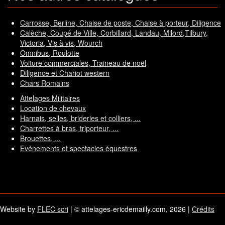
Carrosse, Berline, Chaise de poste, Chaise à porteur, Diligence
Calèche, Coupé de Ville, Corbillard, Landau, Milord,Tilbury,
Victoria, Vis à vis, Wourch
Omnibus, Roulotte
Voiture commerciales, Traineau de noël
Diligence et Chariot western
Chars Romains
Attelages Militaires
Location de chevaux
Harnais, selles, brideries et colliers, ...
Charrettes à bras, triporteur, ...
Brouettes, ...
Evénements et spectacles équestres
Website by
FLEC scri
| © attelages-ericdemailly.com, 2026 |
Crédits