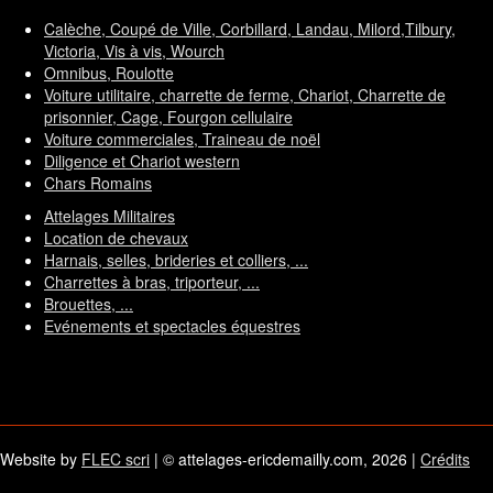
Calèche, Coupé de Ville, Corbillard, Landau, Milord,Tilbury,
Victoria, Vis à vis, Wourch
Omnibus, Roulotte
Voiture utilitaire, charrette de ferme, Chariot, Charrette de
prisonnier, Cage, Fourgon cellulaire
Voiture commerciales, Traineau de noël
Diligence et Chariot western
Chars Romains
Attelages Militaires
Location de chevaux
Harnais, selles, brideries et colliers, ...
Charrettes à bras, triporteur, ...
Brouettes, ...
Evénements et spectacles équestres
Website by
FLEC scri
| © attelages-ericdemailly.com, 2026 |
Crédits