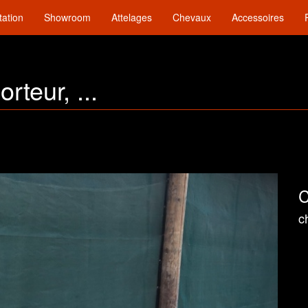
tation
Showroom
Attelages
Chevaux
Accessoires
rteur, ...
C
c