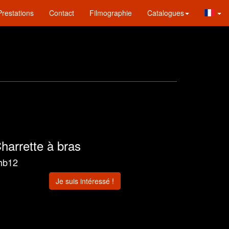
Prestations
Contact
Filmographie
Catalogues
harrette à bras
hb12
Je suis intéressé !