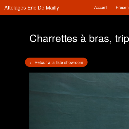
Attelages Eric De Mailly
Accueil
Présen
Charrettes à bras, tripo
← Retour à la liste showroom