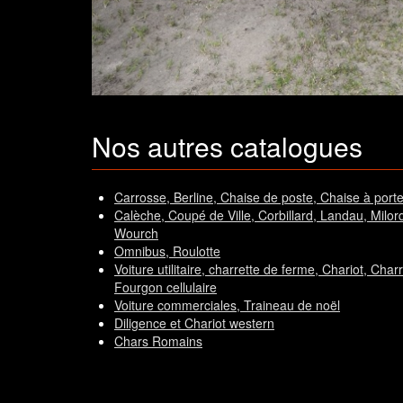
Nos autres catalogues
Carrosse, Berline, Chaise de poste, Chaise à porte
Calèche, Coupé de Ville, Corbillard, Landau, Milord,T
Wourch
Omnibus, Roulotte
Voiture utilitaire, charrette de ferme, Chariot, Char
Fourgon cellulaire
Voiture commerciales, Traineau de noël
Diligence et Chariot western
Chars Romains