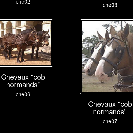
che02
che03
Chevaux "cob
normands"
che06
Chevaux "cob
normands"
che07