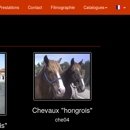
Prestations
Contact
Filmographie
Catalogues
Chevaux "hongrois"
che04
is"