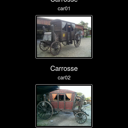
car01
Carrosse
car02