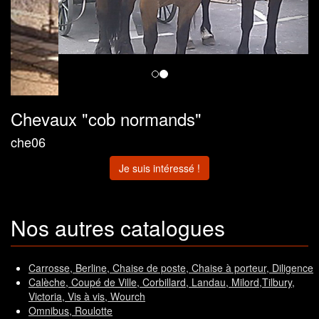
Chevaux "cob normands"
che06
Je suis intéressé !
Nos autres catalogues
Carrosse, Berline, Chaise de poste, Chaise à porteur, Diligence
Calèche, Coupé de Ville, Corbillard, Landau, Milord,Tilbury,
Victoria, Vis à vis, Wourch
Omnibus, Roulotte