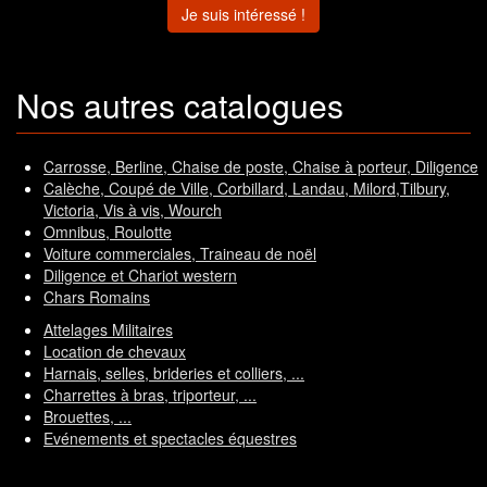
Je suis intéressé !
Nos autres catalogues
Carrosse, Berline, Chaise de poste, Chaise à porteur, Diligence
Calèche, Coupé de Ville, Corbillard, Landau, Milord,Tilbury,
Victoria, Vis à vis, Wourch
Omnibus, Roulotte
Voiture commerciales, Traineau de noël
Diligence et Chariot western
Chars Romains
Attelages Militaires
Location de chevaux
Harnais, selles, brideries et colliers, ...
Charrettes à bras, triporteur, ...
Brouettes, ...
Evénements et spectacles équestres