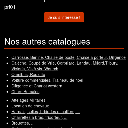
pri01
Je suis intéressé !
Nos autres catalogues
Carrosse, Berline, Chaise de poste, Chaise à porteur, Diligence
Calèche, Coupé de Ville, Corbillard, Landau, Milord,Tilbury,
Victoria, Vis à vis, Wourch
Omnibus, Roulotte
Voiture commerciales, Traineau de noël
Diligence et Chariot western
Chars Romains
Attelages Militaires
Location de chevaux
Harnais, selles, brideries et colliers, ...
Charrettes à bras, triporteur, ...
Brouettes, ...