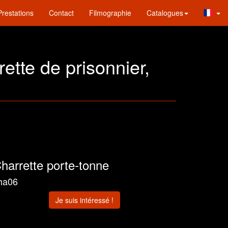
Prestations
Contact
Filmographie
Catalogues
rette de prisonnier,
harrette porte-tonne
ha06
Je suis intéressé !