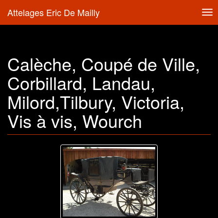
Attelages Eric De Mailly
Tog
nav
Calèche, Coupé de Ville,
Corbillard, Landau,
Milord,Tilbury, Victoria,
Vis à vis, Wourch