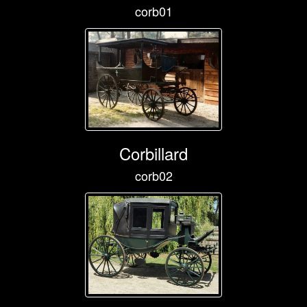
corb01
Corbillard
corb02