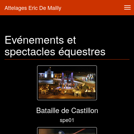
Attelages Eric De Mailly
Tog
nav
Evénements et
spectacles équestres
Bataille de Castillon
spe01