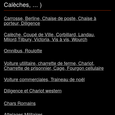
Calèches, ... )
Carrosse, Berline, Chaise de poste, Chaise à
porteur, Diligence
Calèche, Coupé de Ville, Corbillard, Landau,
Milord,Tilbury, Victoria, Vis à vis, Wourch
Omnibus, Roulotte
Voiture utilitaire, charrette de ferme, Chariot,
Charrette de prisonnier, Cage, Fourgon cellulaire
Voiture commerciales, Traineau de noël
Diligence et Chariot western
Chars Romains
Attelages Militaires